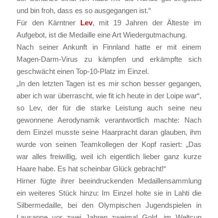
und bin froh, dass es so ausgegangen ist.“
Für den Kärntner
Lev
, mit 19 Jahren der Älteste im
Aufgebot, ist die Medaille eine Art Wiedergutmachung.
Nach seiner Ankunft in Finnland hatte er mit einem
Magen-Darm-Virus zu kämpfen und erkämpfte sich
geschwächt einen Top-10-Platz im Einzel.
„In den letzten Tagen ist es mir schon besser gegangen,
aber ich war überrascht, wie fit ich heute in der Loipe war“,
so Lev, der für die starke Leistung auch seine neu
gewonnene Aerodynamik verantwortlich machte: Nach
dem Einzel musste seine Haarpracht daran glauben, ihm
wurde von seinen Teamkollegen der Kopf rasiert: „Das
war alles freiwillig, weil ich eigentlich lieber ganz kurze
Haare habe. Es hat scheinbar Glück gebracht!“
Hirner fügte ihrer beeindruckenden Medaillensammlung
ein weiteres Stück hinzu: Im Einzel holte sie in Lahti die
Silbermedaille, bei den Olympischen Jugendspielen in
Lausanne vor zwei Jahren zweimal Gold, im Weltcup