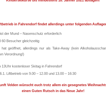
Kinderskikurse bis mindestens 18. Jänner 2021 absagen!
ftbetrieb in Fahrendorf findet allerdings unter folgenden Auflagen
 ist der Mund – Nasenschutz erforderlich
 60 Besucher gleichzeitig
e hat geöffnet, allerdings nur als Take-Away (kein Alkoholausscha
n Verordnung!)
b 13Uhr kostenloser Skitag in Fahrendorf
6.1. Liftbetrieb von 9.00 – 12.00 und 13.00 – 16:30
unft Velden wünscht euch trotz allem ein gesegnetes Weihnacht
einen Guten Rutsch in das Neue Jahr!