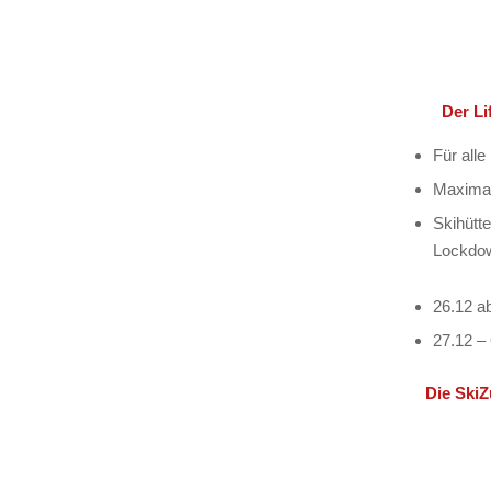
Der Li
Für alle
Maximal
Skihütt
Lockdow
26.12 a
27.12 – 
Die SkiZ