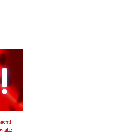
acht!
ns
alle