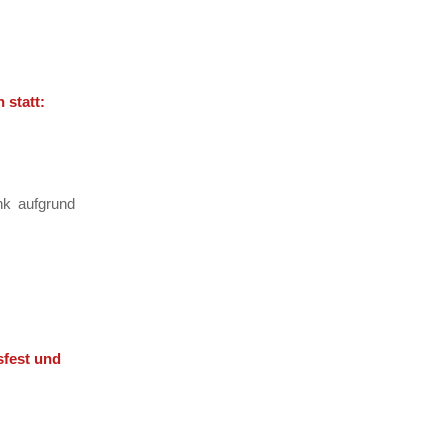
 statt:
nk aufgrund
sfest und