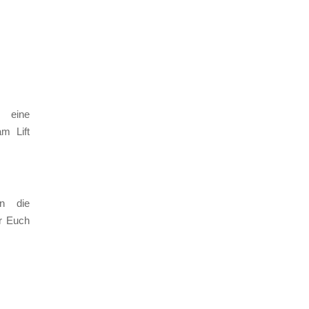
 eine
m Lift
n die
ür Euch